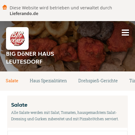
Diese Website wird betrieben und verwaltet durch
Lieferando.de
BIG DöNER HAUS
LEUTESDORF
Salate
Haus Spezialitäten
Drehspieß-Gerichte
Tü
Salate
Alle Salate werden mit Salat, Tomaten, hausgemachtem Salat-
Dressing und Gurken zubereitet und mit Pizzabrötchen serviert.