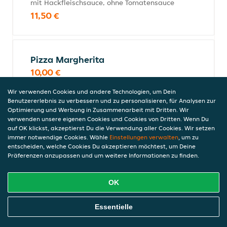
mit Hackfleischsauce, ohne Tomatensauce
11,50 €
Pizza Margherita
10,00 €
Wir verwenden Cookies und andere Technologien, um Dein
Benutzererlebnis zu verbessern und zu personalisieren, für Analysen zur
Optimierung und Werbung in Zusammenarbeit mit Dritten. Wir
Pizza Paprika
verwenden unsere eigenen Cookies und Cookies von Dritten. Wenn Du
10,50 €
auf OK klickst, akzeptierst Du die Verwendung aller Cookies. Wir setzen
immer notwendige Cookies. Wähle
Einstellungen verwalten
, um zu
entscheiden, welche Cookies Du akzeptieren möchtest, um Deine
Präferenzen anzupassen und um weitere Informationen zu finden.
Pizza Mafia (scharf)
OK
mit Paprika und türkischer
Knoblauchwurst
Online Essen Bestellen
Essentielle
10,90 €